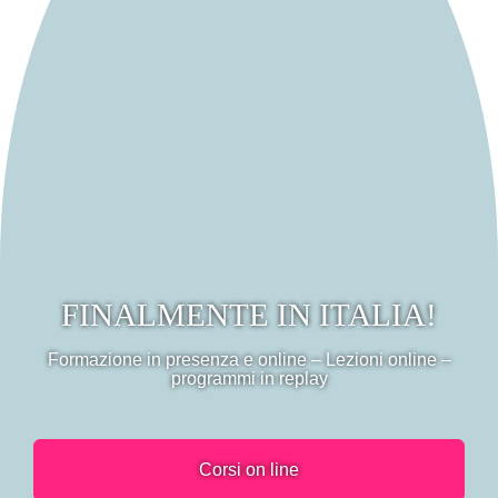
FINALMENTE IN ITALIA!
Formazione in presenza e online – Lezioni online –
programmi in replay
Corsi on line